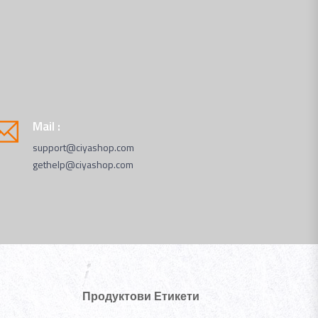
Mail :
support@ciyashop.com
gethelp@ciyashop.com
Продуктови Етикети