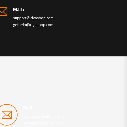
Power
FilterCube 4H, 5,5 kW, 62,4 m²
Mail :
FilterCube 4H, 5,5 kW, 62,4 m²
support@ciyashop.com
gethelp@ciyashop.com
Mail :
support@ciyashop.com
gethelp@ciyashop.com