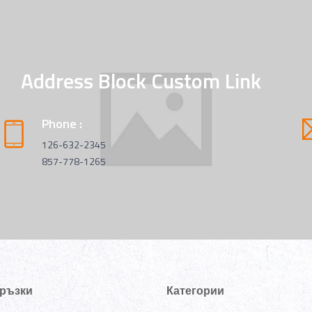
Address Block Custom Link
Phone :
126-632-2345
857-778-1265
ръзки
Категории