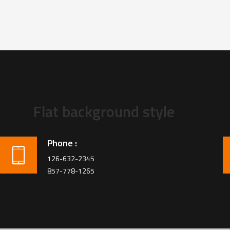
Flat background style
Phone :
126-632-2345
857-778-1265