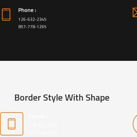
LASER WELDER
Phone :
THEO MA1-35 Laser
THEO MA1-35 Laser
Welder
Welder
126-632-2345
857-778-1265
THEO MA1-45 Laser
THEO MA1-45 Laser
Welder
Welder
THEO MA1-65 Laser
THEO MA1-65 Laser
Welder
Welder
Border Style With Shape
Phone :
126-632-2345
857-778-1265