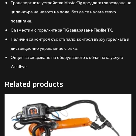
Транспортните устройства MasterTig предлагат зареждане на
цилиндъра на нивото на пода, без да се налага тежко
повдигане.
Съвместим с горелките за TIG заваряване Flexlite TX.
Налични са контрол със стъпало, контрол върху горелката и
дистанционно управление с ръка.
Опция за свързване на оборудването с облачната услуга
WeldEye.
Related products