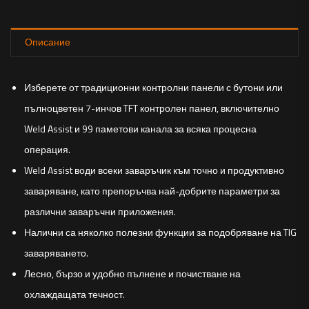
Описание
Изберете от традиционни контролни панели с бутони или
пълноцветен 7-инчов TFT контролен панел, включително
Weld Assist и 99 паметови канала за всяка процесна
операция.
Weld Assist води всеки заваръчик към точно и продуктивно
заваряване, като препоръчва най-добрите параметри за
различни заваръчни приложения.
Налични са няколко полезни функции за подобряване на TIG
заваряването.
Лесно, бързо и удобно пълнене и почистване на
охлаждащата течност.