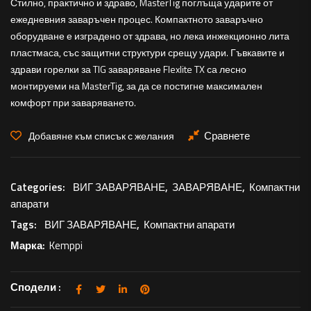
Стилно, практично и здраво, MasterTig поглъща ударите от
ежедневния заваръчен процес. Компактното заваръчно
оборудване е изградено от здрава, но лека инжекционно лита
пластмаса, със защитни структури срещу удари. Гъвкавите и
здрави горелки за TIG заваряване Flexlite TX са лесно
монтируеми на MasterTig, за да се постигне максимален
комфорт при заваряването.
Сравнете
Добавяне към списък с желания
Categories:
ВИГ ЗАВАРЯВАНЕ
,
ЗАВАРЯВАНЕ
,
Компактни
апарати
Tags:
ВИГ ЗАВАРЯВАНЕ
,
Компактни апарати
Марка:
Kemppi
Сподели :